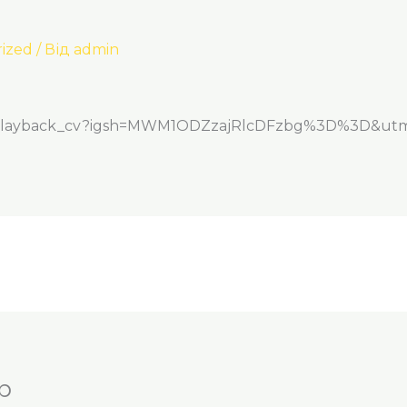
ized
/ Від
admin
y_playback_cv?igsh=MWM1ODZzajRlcDFzbg%3D%3D&ut
р