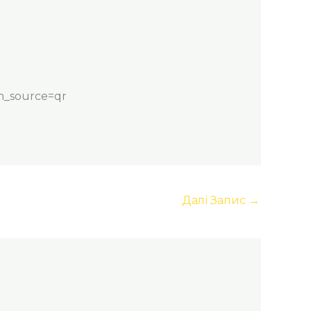
m_source=qr
Далі Запис
→