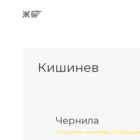
Перейти
до
вмісту
Кишинев
Чернила
Чернила
Залишити коментар
/
Uncategor