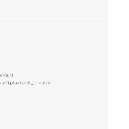
aVarti
varti.playback_theatre