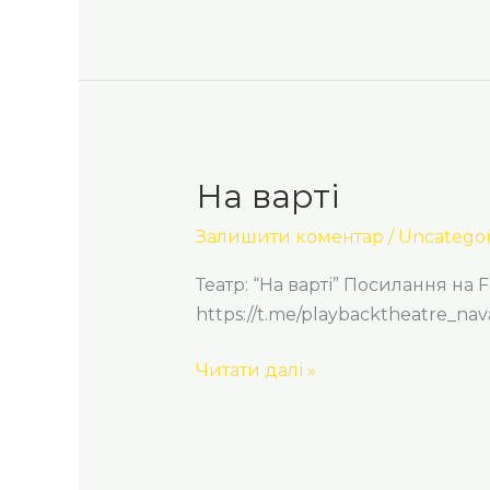
На варті
На
варті
Залишити коментар
/
Uncategor
Театр: “На варті” Посилання на 
https://t.me/playbacktheatre_nav
Читати далі »