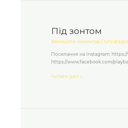
Під зонтом
Під
зонтом
Залишити коментар
/
Uncategor
Посилання на Instagram: https:
https://www.facebook.com/play
Читати далі »