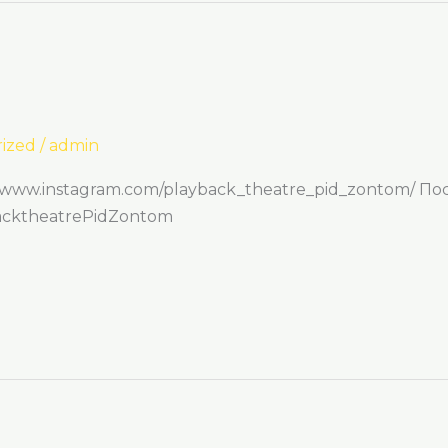
ized
/
admin
//www.instagram.com/playback_theatre_pid_zontom/ По
backtheatrePidZontom