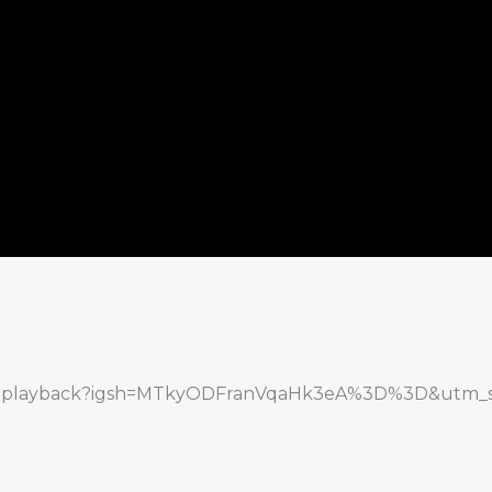
tyk.playback?igsh=MTkyODFranVqaHk3eA%3D%3D&utm_