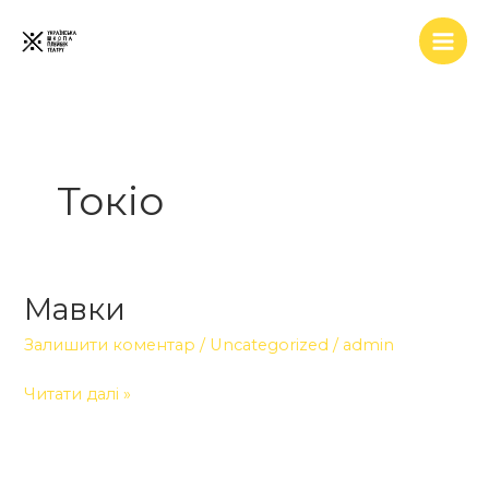
Перейти
до
вмісту
Токіо
Мавки
Мавки
Залишити коментар
/
Uncategorized
/
admin
Читати далі »