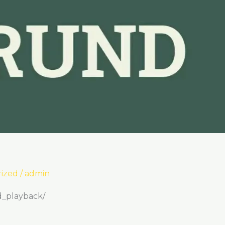
ized
/
admin
d_playback/