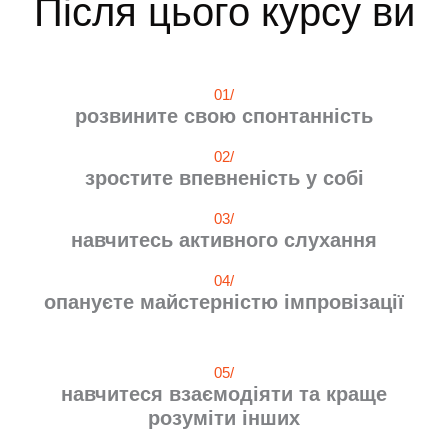
Після цього курсу ви
01/
розвините свою спонтанність
02/
зростите впевненість у собі
03/
навчитесь активного слухання
04/
опануєте майстерністю імпровізації
05/
навчитеся взаємодіяти та краще
розуміти інших