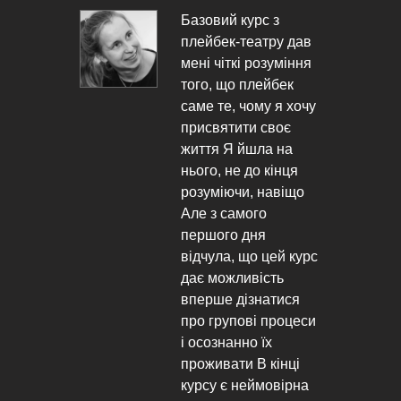
рс з
Мені базовий курс
атру дав
допоміг углубити
розуміння
пізнання по
лейбек
плейбеку. Коли ти
ому я хочу
мав вже знання по
 своє
плейбеку але база
шла на
добудувала ті
о кінця
проріхи фундаменту
 навіщо
що були. Ти будуєш
го
фундамент з цих
ня
знань щоб вже з цим
о цей курс
будувати будинок. Я
ість
гадаю саме в цьому
знатися
цінність базового
і процеси
курсу по плейбеку
 їх
В кінці
ЮЛІЯ
ймовірна