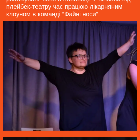
плейбек-театру час працюю лікарняним
клоуном в команді “Файні носи”.