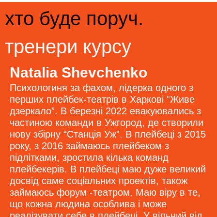
хто буде поруч.
тренери курсу
Natalia Shevchenko
Психологиня за фахом, лідерка одного з
перших плейбек-театрів в Харкові “Живе
дзеркало”. В березні 2022 евакуювались з
частиною команди в Ужгород, де створили
нову збірну “Станція Уж”. В плейбеці з 2015
року, з 2016 займаюсь плейбеком з
підлітками, зростила кілька команд
плейбекерів. В плейбеці маю дуже великий
досвід саме соціальних проектів, також
займаюсь форум -театром. Маю віру в те,
що кожна людина особлива і може
реалізувати себе в плейбеці. У вільний від