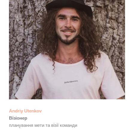
Andriy Utenkov
Візіонер
планування мети та візії команди