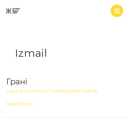
Skip
to
content
Izmail
Грані
Грані
Leave a Comment
/
Uncategorized
/
admin
Read More »
Грані